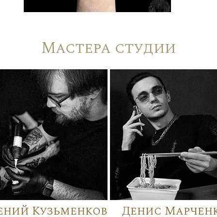
Мастера студии
ений Кузьменков
Денис Марчен