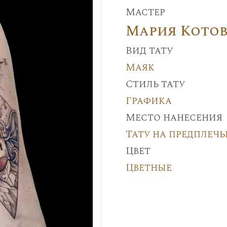
Мастер
Мария Кото
Вид тату
Маяк
Стиль тату
Графика
Место нанесения
Тату на предплечь
Цвет
Цветные