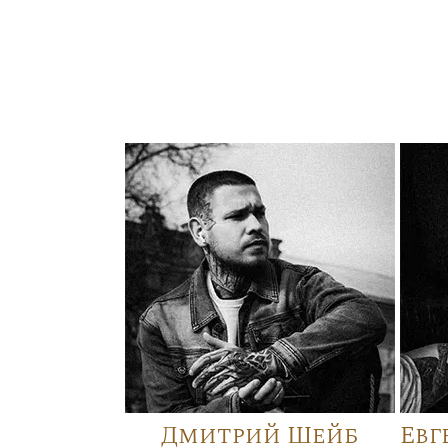
Дмитрий Шейб
Евг