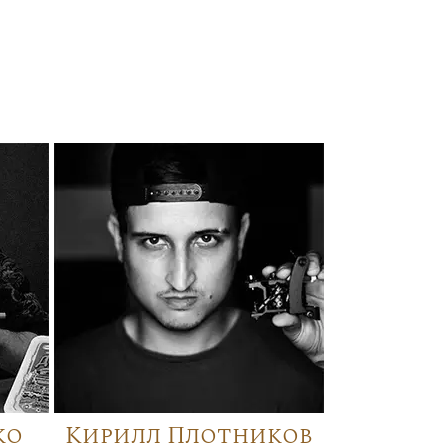
ко
Кирилл Плотников