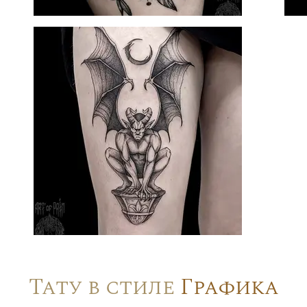
Тату в стиле
Графика