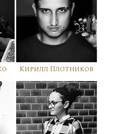
ко
Кирилл Плотников