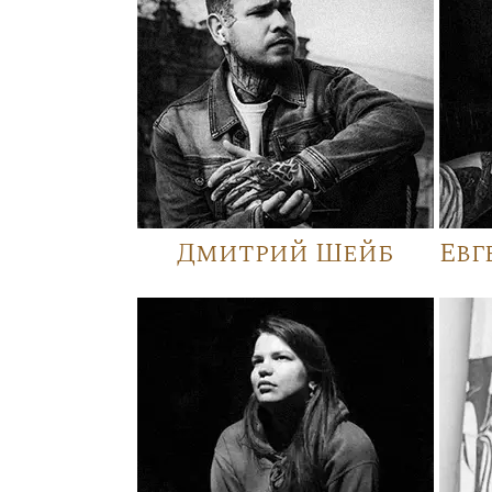
Дмитрий Шейб
Евг