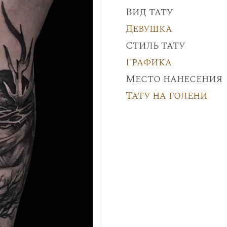
Вид тату
Девушка
Стиль тату
Графика
Место нанесения
Тату на голени