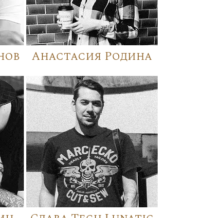
нов
Анастасия Родина