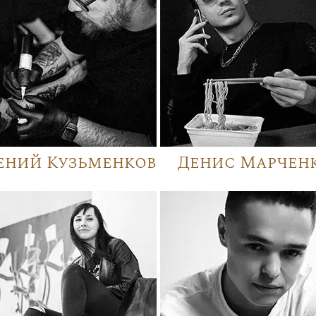
ений Кузьменков
Денис Марчен