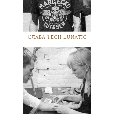
Слава Tech Lunatic