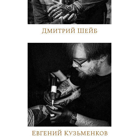
Дмитрий Шейб
Евгений Кузьменков