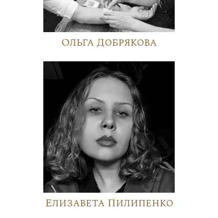
Ольга Добрякова
Елизавета Пилипенко