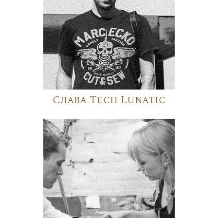
Слава Tech Lunatic