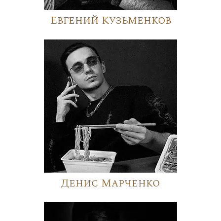
Евгений Кузьменков
Денис Марченко