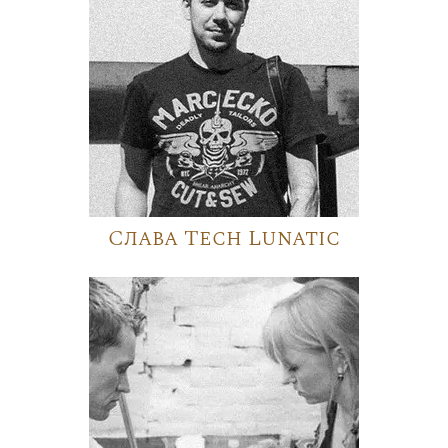
Слава Tech Lunatic