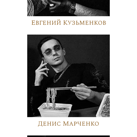
Евгений Кузьменков
Денис Марченко