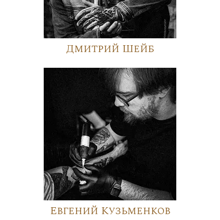
Дмитрий Шейб
Евгений Кузьменков