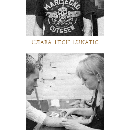
Слава Tech Lunatic