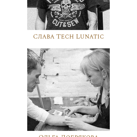
Слава Tech Lunatic