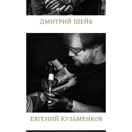
Дмитрий Шейб
Евгений Кузьменков