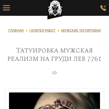
Перейти к основному содержанию
Основная навигация
Строка навигации
ГЛАВНАЯ
ГАЛЕРЕЯ РАБОТ
МУЖСКИЕ ТАТУИРОВКИ
Татуировка мужская
реализм на груди лев 7761