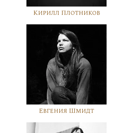
Кирилл Плотников
Евгения Шмидт