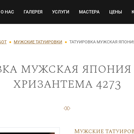
Основная навигация
О НАС
ГАЛЕРЕЯ
УСЛУГИ
МАСТЕРА
ЦЕНЫ
БОТ
МУЖСКИЕ ТАТУИРОВКИ
ТАТУИРОВКА МУЖСКАЯ ЯПОНИЯ
вка мужская япония 
хризантема 4273
Мужские татуиро