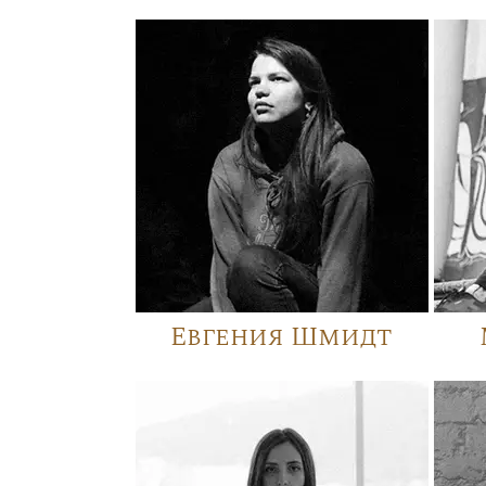
Евгения Шмидт