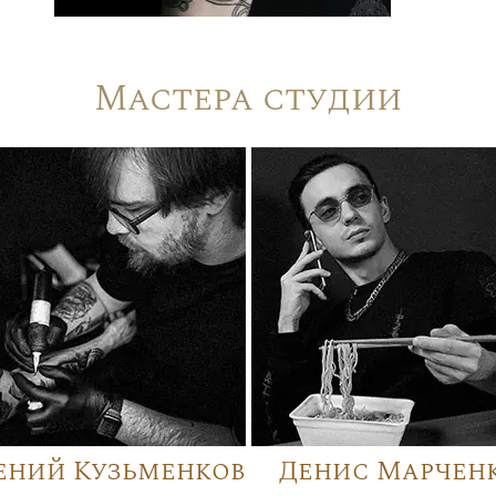
Мастера студии
ений Кузьменков
Денис Марчен