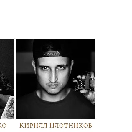
ко
Кирилл Плотников