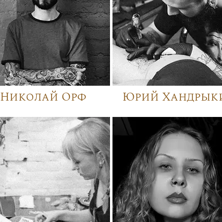
Николай Орф
Юрий Хандрык