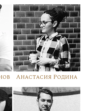
нов
Анастасия Родина