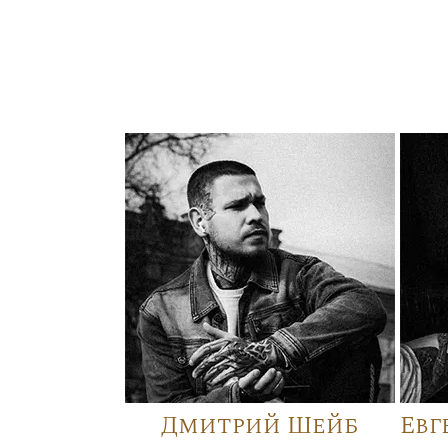
Дмитрий Шейб
Евг