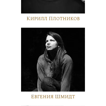
Кирилл Плотников
Евгения Шмидт