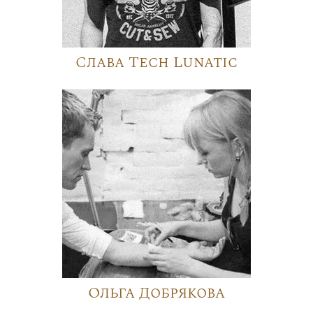
Слава Tech Lunatic
Ольга Добрякова