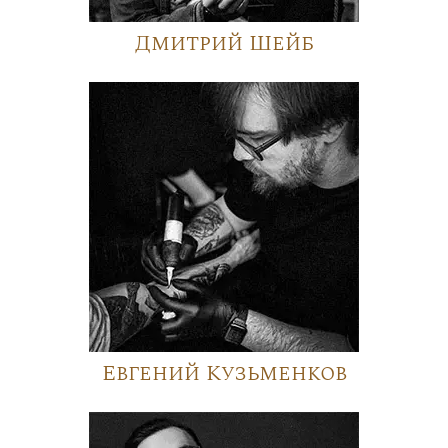
Дмитрий Шейб
Евгений Кузьменков