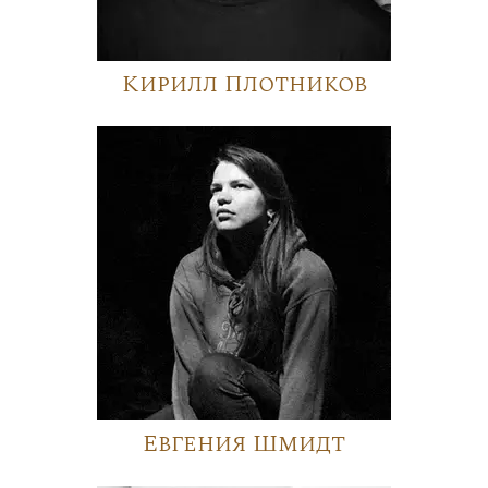
Кирилл Плотников
Евгения Шмидт