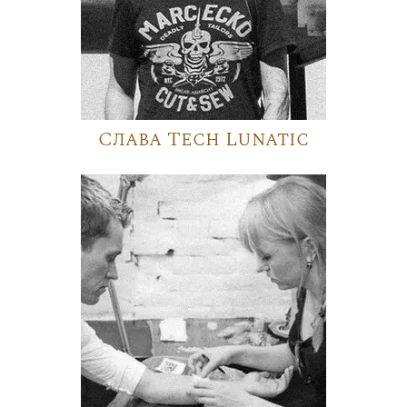
Слава Tech Lunatic