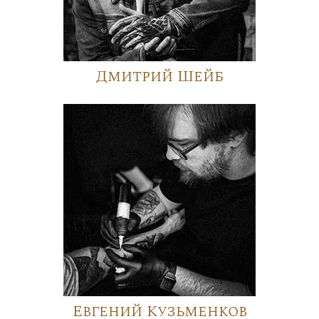
Дмитрий Шейб
Евгений Кузьменков