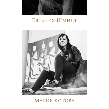
Евгения Шмидт
Мария Котова