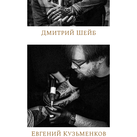
Дмитрий Шейб
Евгений Кузьменков