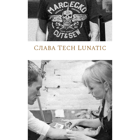
Слава Tech Lunatic