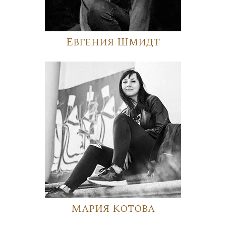
Евгения Шмидт
Мария Котова