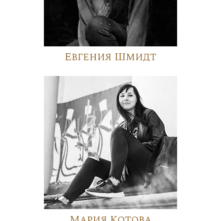
Евгения Шмидт
Мария Котова