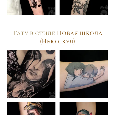
Тату в стиле
Новая школа
(Нью скул)