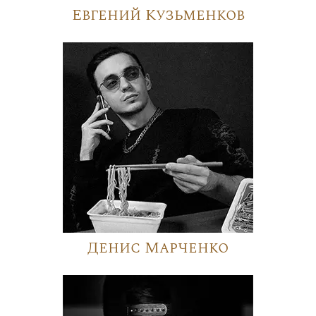
Евгений Кузьменков
Денис Марченко