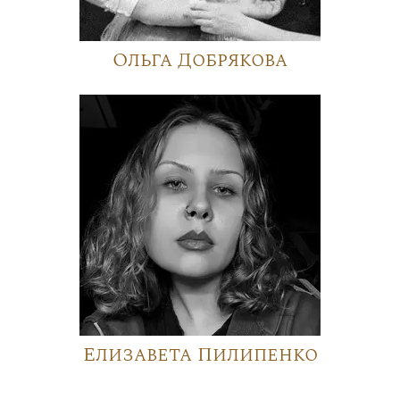
Ольга Добрякова
Елизавета Пилипенко