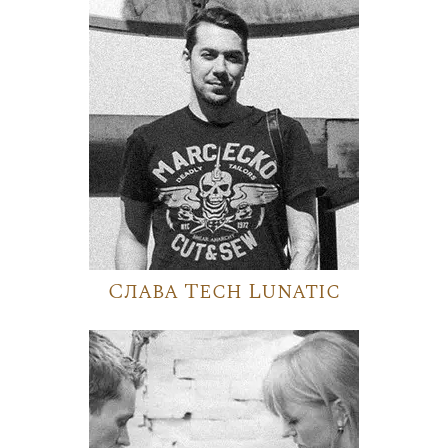
Слава Tech Lunatic