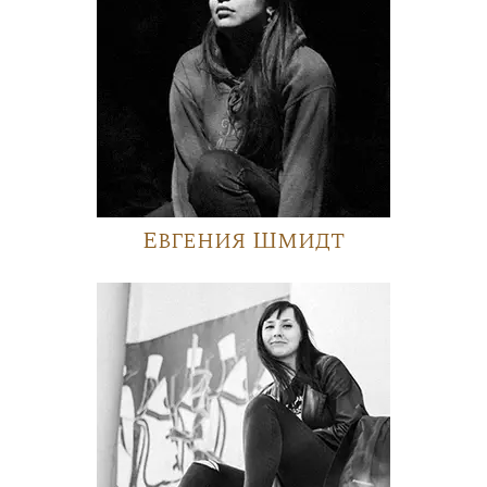
Евгения Шмидт