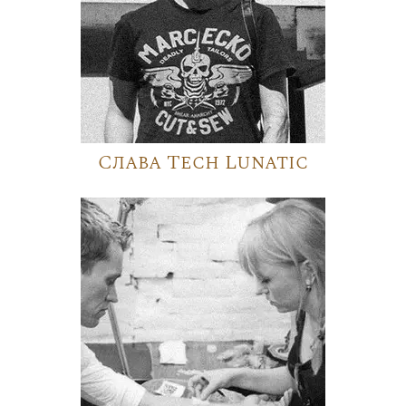
Слава Tech Lunatic