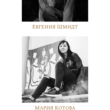
Евгения Шмидт
Мария Котова