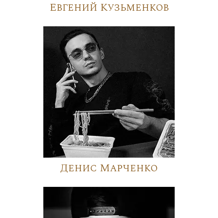
Евгений Кузьменков
Денис Марченко