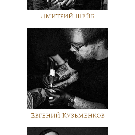
Дмитрий Шейб
Евгений Кузьменков