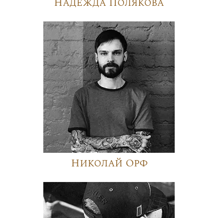
Надежда Полякова
Николай Орф