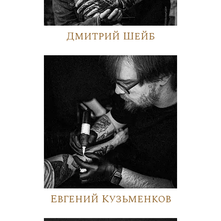
Дмитрий Шейб
Евгений Кузьменков