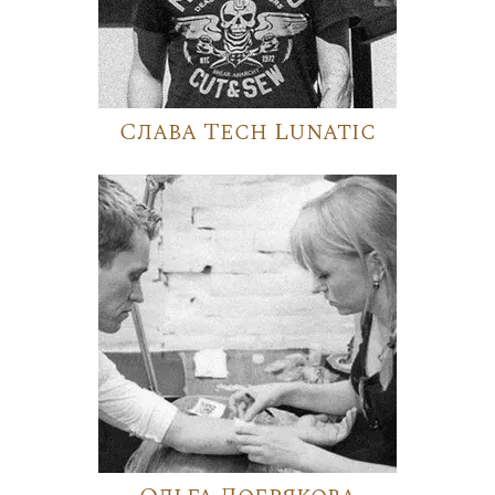
Слава Tech Lunatic