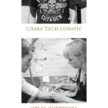
Слава Tech Lunatic