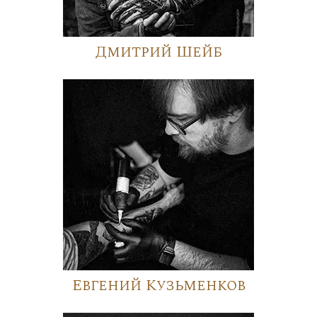
Дмитрий Шейб
Евгений Кузьменков