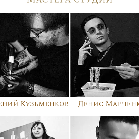
ений Кузьменков
Денис Марчен