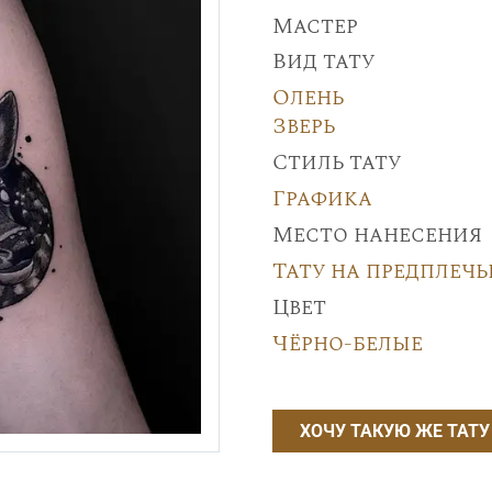
Мастер
Вид тату
Олень
Зверь
Стиль тату
Графика
Место нанесения
Тату на предплечь
Цвет
Чёрно-белые
ХОЧУ ТАКУЮ ЖЕ ТАТУ