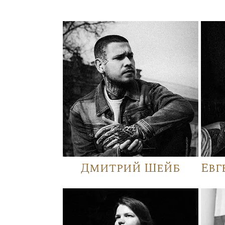
Дмитрий Шейб
Евг