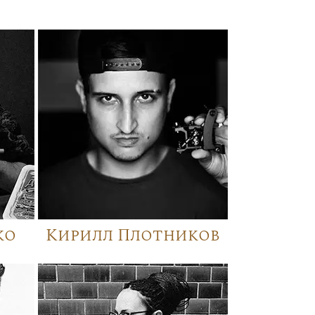
ко
Кирилл Плотников