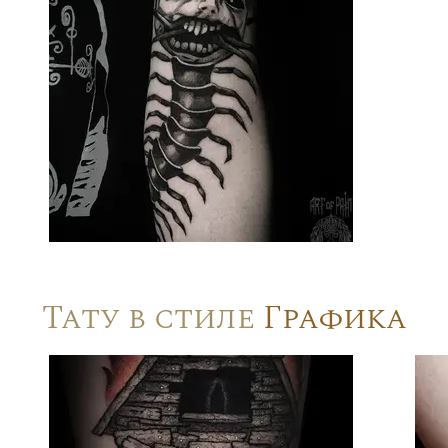
Тату в стиле
Графика