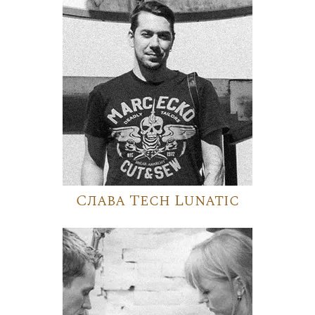
Слава Tech Lunatic