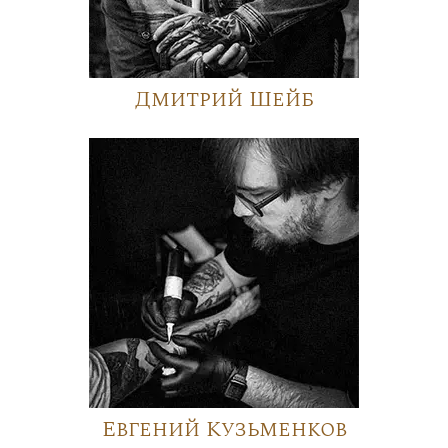
Дмитрий Шейб
Евгений Кузьменков