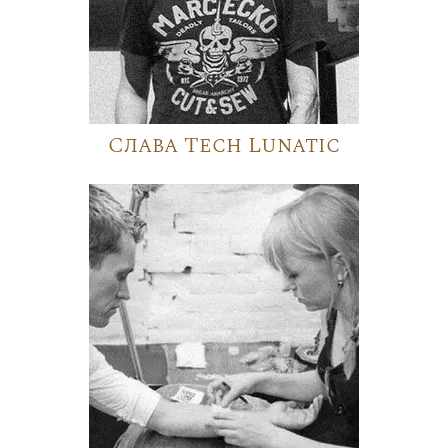
Слава Tech Lunatic