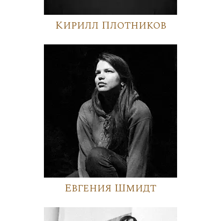
Кирилл Плотников
Евгения Шмидт