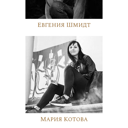
Евгения Шмидт
Мария Котова