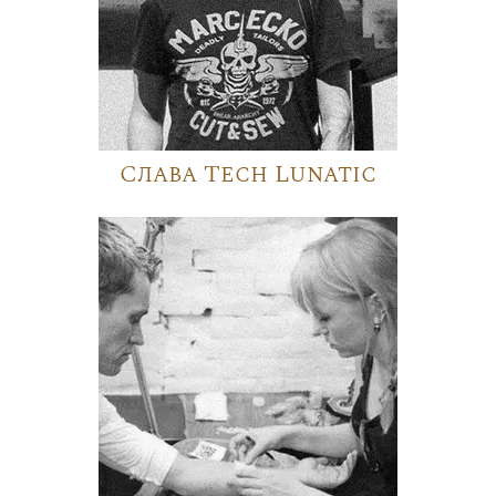
Слава Tech Lunatic