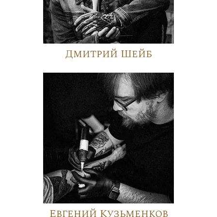
Дмитрий Шейб
Евгений Кузьменков