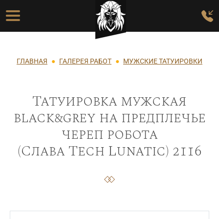
Перейти к основному содержанию
Основная навигация
Строка навигации
ГЛАВНАЯ
ГАЛЕРЕЯ РАБОТ
МУЖСКИЕ ТАТУИРОВКИ
Татуировка мужская
black&grey на предплечье
череп робота
(Слава Tech Lunatic) 2116