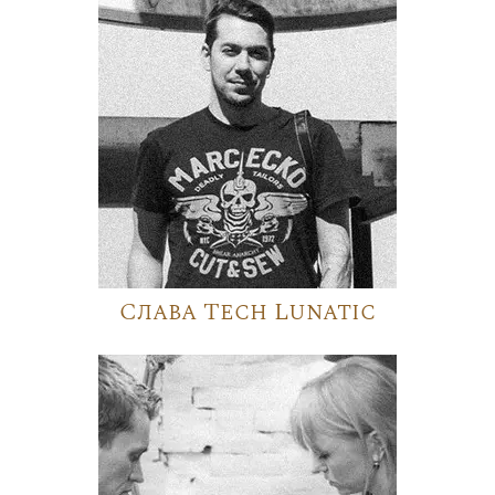
Слава Tech Lunatic