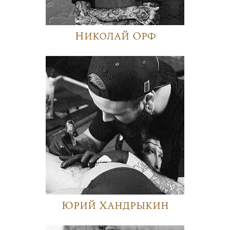
Николай Орф
Юрий Хандрыкин