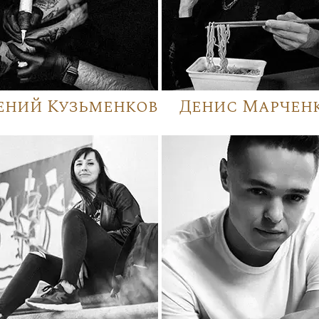
ений Кузьменков
Денис Марчен