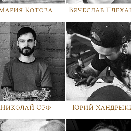
Мария Котова
Вячеслав Плеха
Николай Орф
Юрий Хандрык