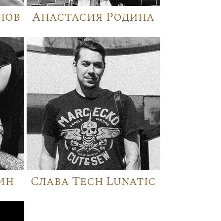
нов
Анастасия Родина
ин
Слава Tech Lunatic