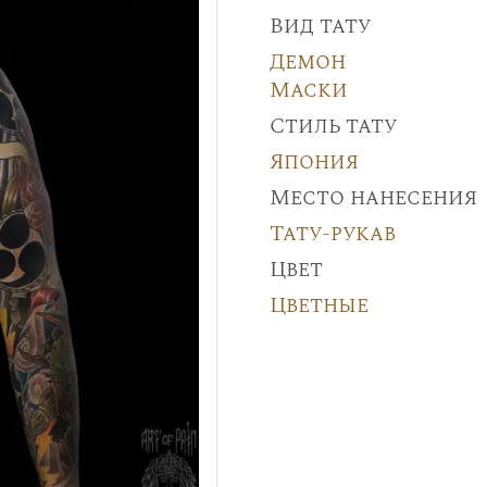
Вид тату
Демон
Маски
Стиль тату
Япония
Место нанесения
Тату-рукав
Цвет
Цветные