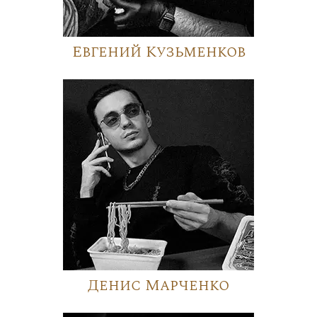
Евгений Кузьменков
Денис Марченко