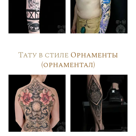
Тату в стиле
Орнаменты
(орнаментал)