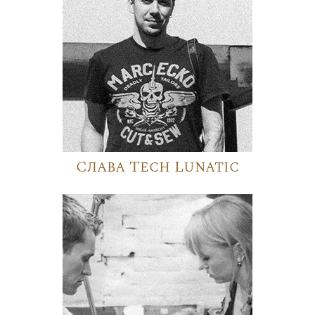
Слава Tech Lunatic