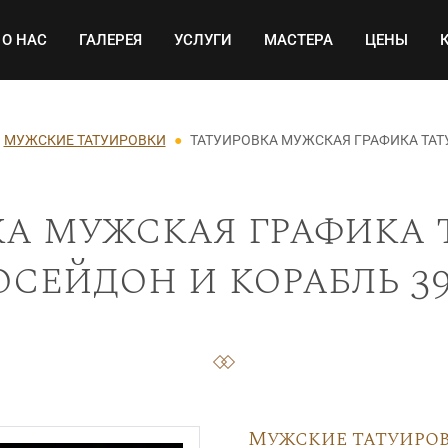
Основная навигация
О НАС
ГАЛЕРЕЯ
УСЛУГИ
МАСТЕРА
ЦЕНЫ
МУЖСКИЕ ТАТУИРОВКИ
ТАТУИРОВКА МУЖСКАЯ ГРАФИКА ТАТ
а мужская графика 
осейдон и корабль 39
Мужские татуиро