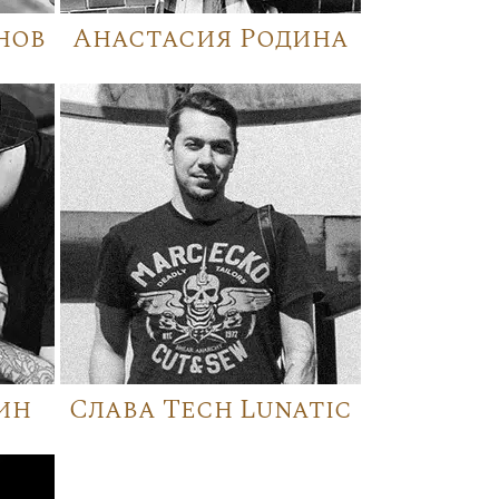
нов
Анастасия Родина
ин
Слава Tech Lunatic