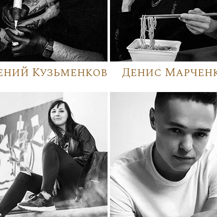
ений Кузьменков
Денис Марчен