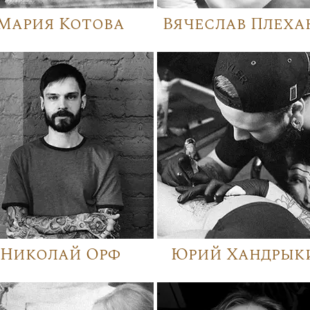
Мария Котова
Вячеслав Плеха
Николай Орф
Юрий Хандрык