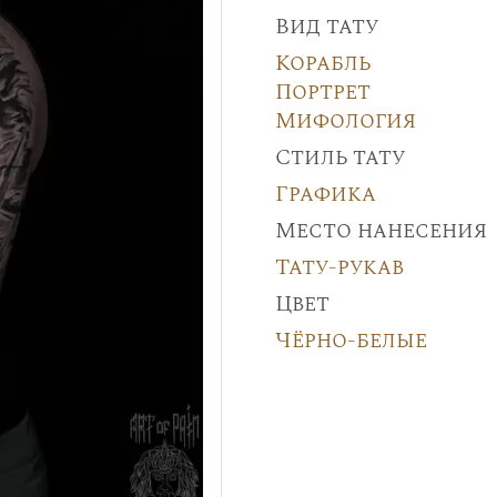
Вид тату
Корабль
Портрет
Мифология
Стиль тату
Графика
Место нанесения
Тату-рукав
Цвет
Чёрно-белые