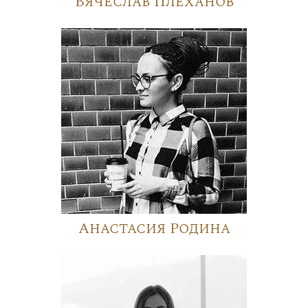
Вячеслав Плеханов
Анастасия Родина