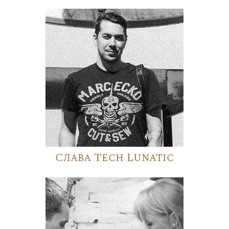
Слава Tech Lunatic