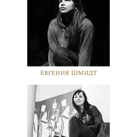
Евгения Шмидт