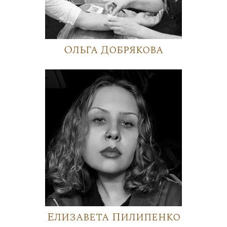
Ольга Добрякова
Елизавета Пилипенко