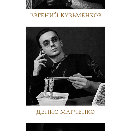
Евгений Кузьменков
Денис Марченко