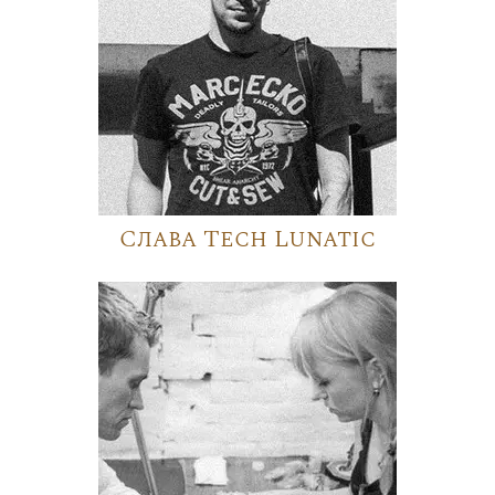
Слава Tech Lunatic