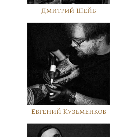
Дмитрий Шейб
Евгений Кузьменков