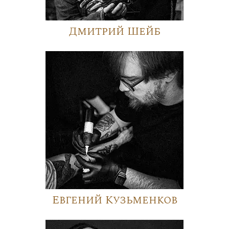
Дмитрий Шейб
Евгений Кузьменков