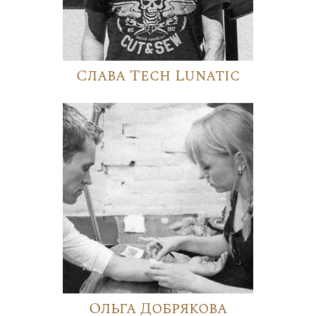
Слава Tech Lunatic
Ольга Добрякова