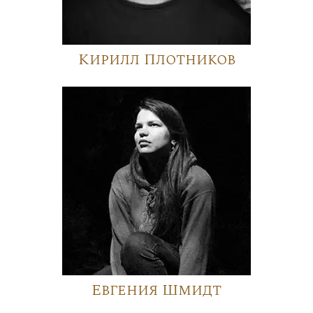
Кирилл Плотников
Евгения Шмидт