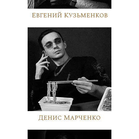
Евгений Кузьменков
Денис Марченко