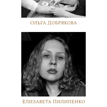
Ольга Добрякова
Елизавета Пилипенко