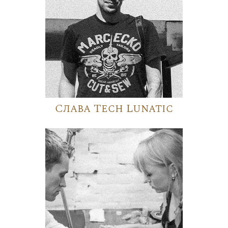
Слава Tech Lunatic