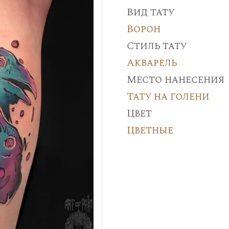
Вид тату
Ворон
Стиль тату
Акварель
Место нанесения
Тату на голени
Цвет
Цветные