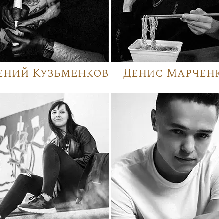
ений Кузьменков
Денис Марчен