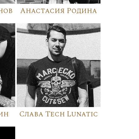
нов
Анастасия Родина
ин
Слава Tech Lunatic