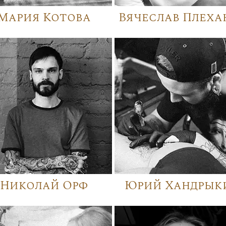
Мария Котова
Вячеслав Плеха
Николай Орф
Юрий Хандрык