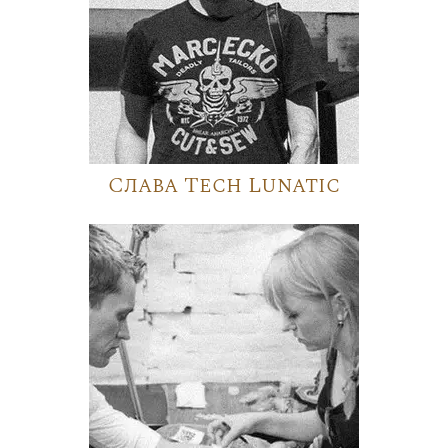
Слава Tech Lunatic