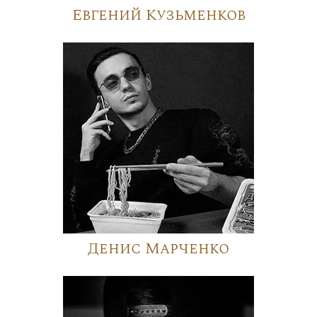
Евгений Кузьменков
Денис Марченко