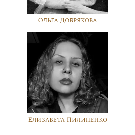
Ольга Добрякова
Елизавета Пилипенко