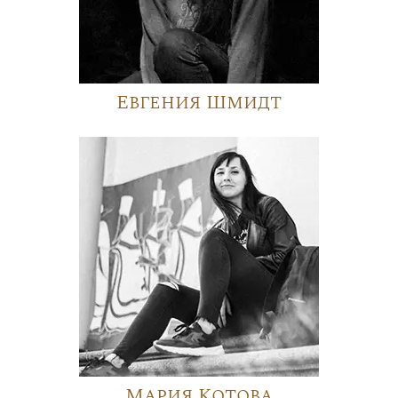
Евгения Шмидт
Мария Котова