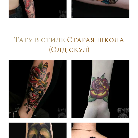
Тату в стиле
Старая школа
(Олд скул)