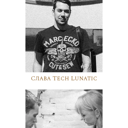
Слава Tech Lunatic