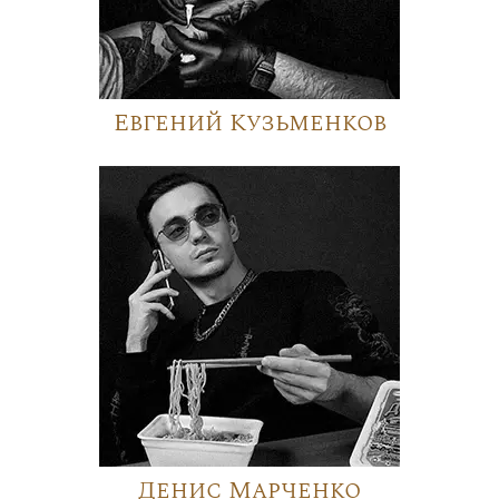
Евгений Кузьменков
Денис Марченко