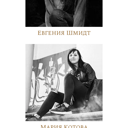
Евгения Шмидт
Мария Котова