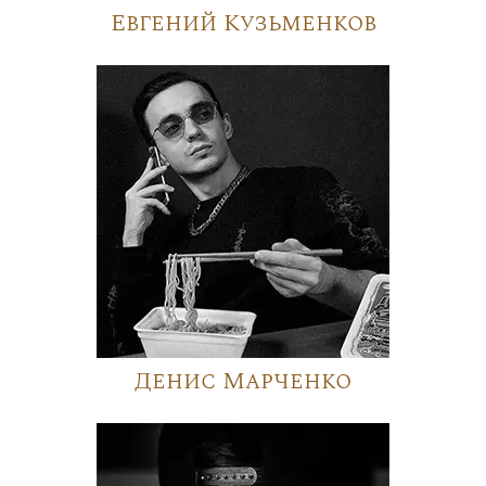
Евгений Кузьменков
Денис Марченко