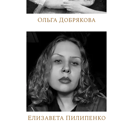
Ольга Добрякова
Елизавета Пилипенко