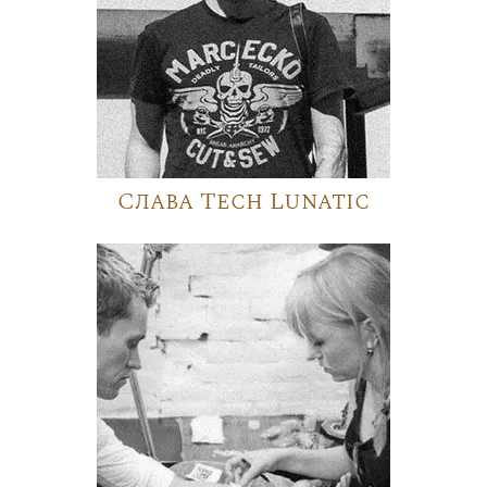
Слава Tech Lunatic