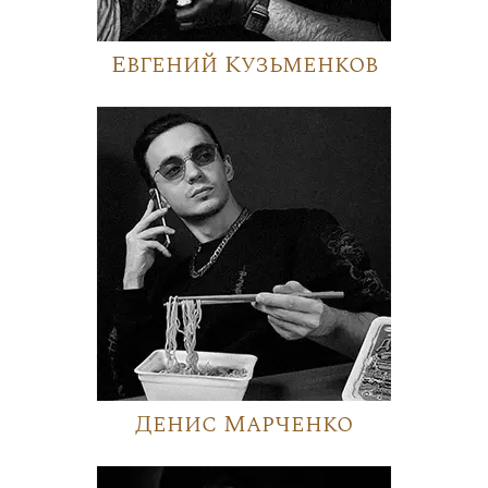
Евгений Кузьменков
Денис Марченко