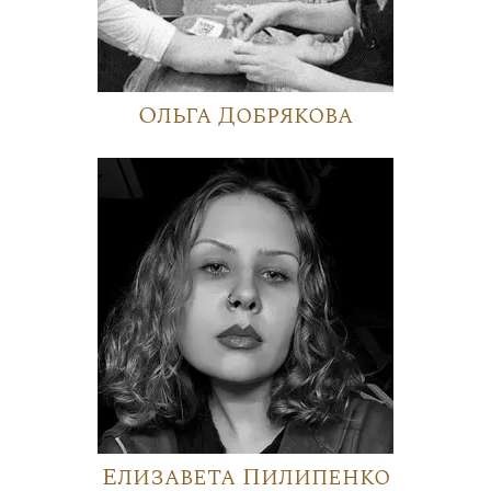
Ольга Добрякова
Елизавета Пилипенко