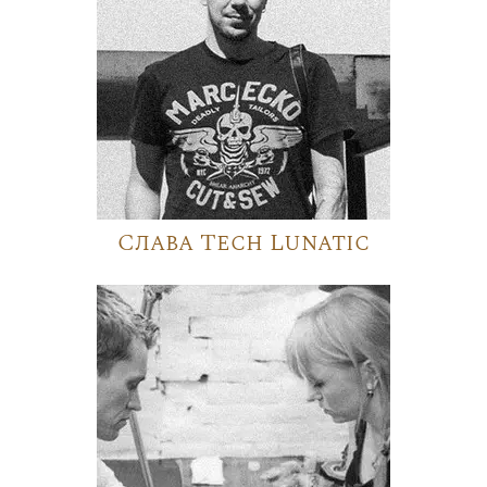
Слава Tech Lunatic