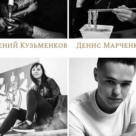
ений Кузьменков
Денис Марчен