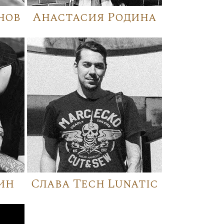
нов
Анастасия Родина
ин
Слава Tech Lunatic