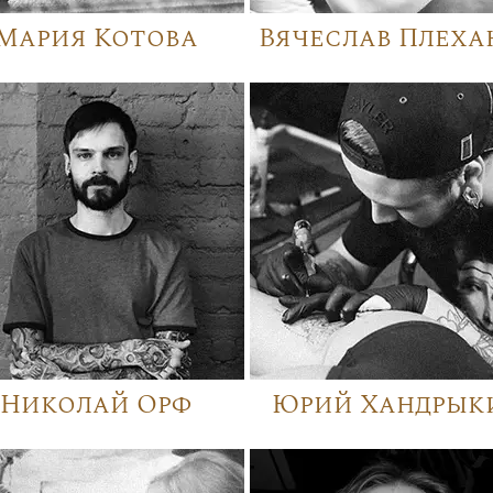
Мария Котова
Вячеслав Плеха
Николай Орф
Юрий Хандрык