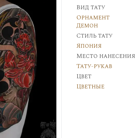
Вид тату
Орнамент
Демон
Стиль тату
Япония
Место нанесения
Тату-рукав
Цвет
Цветные