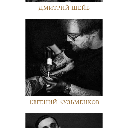
Дмитрий Шейб
Евгений Кузьменков