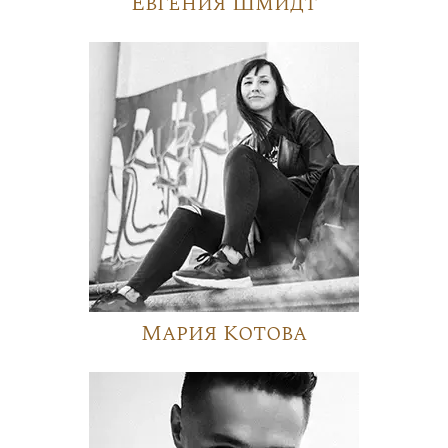
Евгения Шмидт
Мария Котова