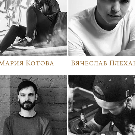
Мария Котова
Вячеслав Плеха