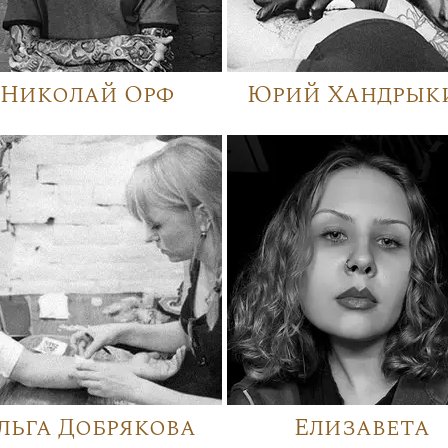
Николай Орф
Юрий Хандрык
льга Добрякова
Елизавета