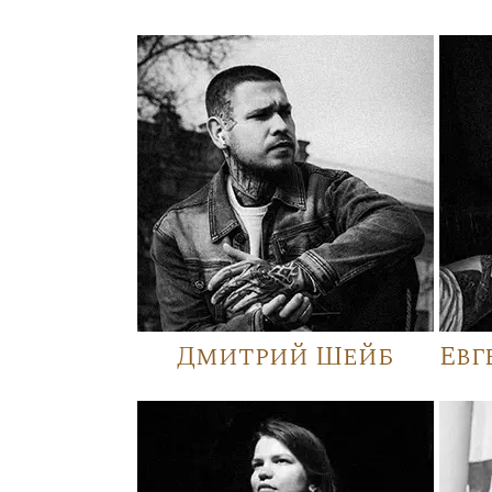
Дмитрий Шейб
Евг