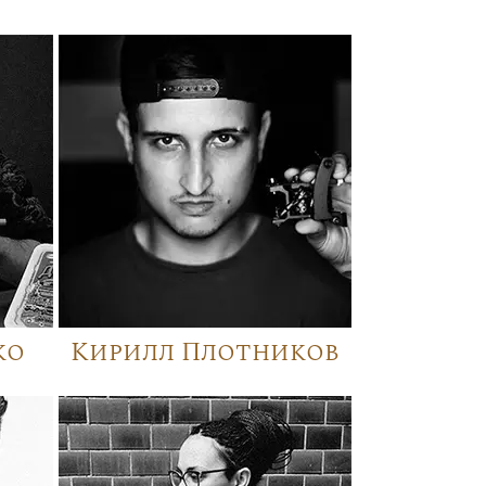
ко
Кирилл Плотников