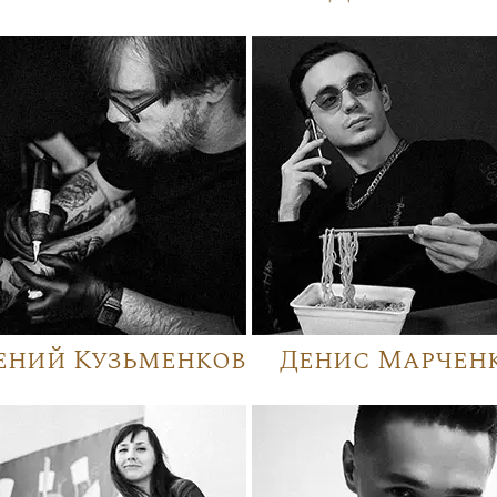
ений Кузьменков
Денис Марчен