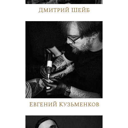
Дмитрий Шейб
Евгений Кузьменков