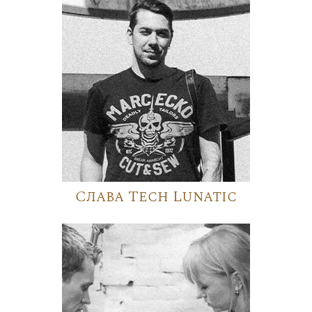
Слава Tech Lunatic