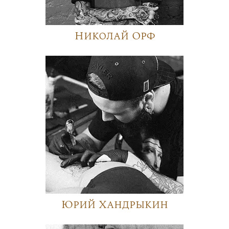
Николай Орф
Юрий Хандрыкин