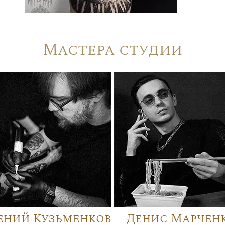
Мастера студии
ений Кузьменков
Денис Марчен