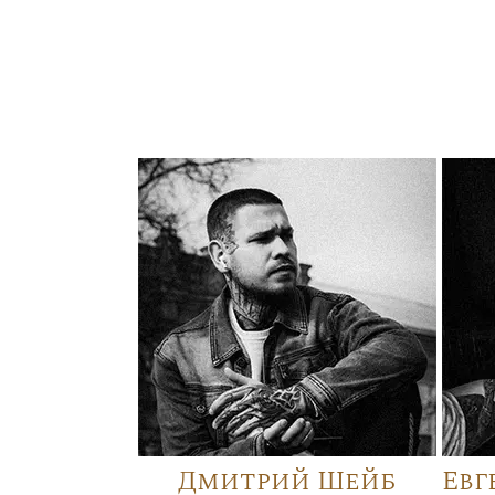
Дмитрий Шейб
Евг