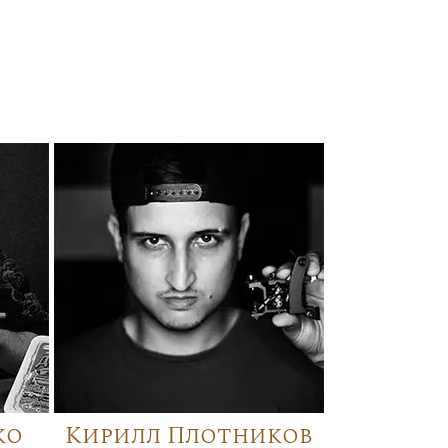
ко
Кирилл Плотников