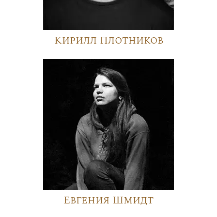
Кирилл Плотников
Евгения Шмидт