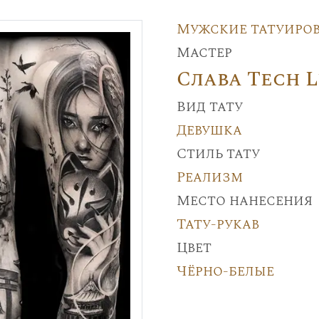
Мужские татуиро
Мастер
Слава Tech 
Вид тату
Девушка
Стиль тату
Реализм
Место нанесения
Тату-рукав
Цвет
Чёрно-белые