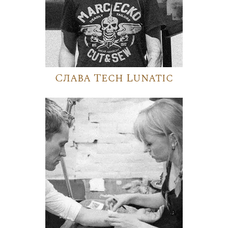
Слава Tech Lunatic