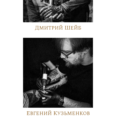
Дмитрий Шейб
Евгений Кузьменков