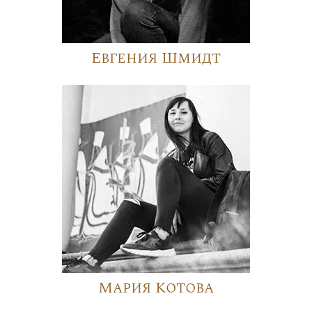
Евгения Шмидт
Мария Котова