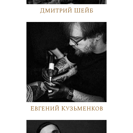
Дмитрий Шейб
Евгений Кузьменков